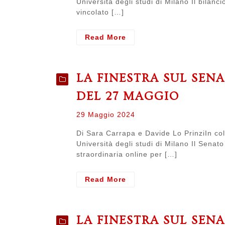
Università degli studi di Milano Il bilanci
vincolato […]
- LA
Read More
FINESTRA
SUL
SENATO.
LA FINESTRA SUL SEN
Resoconto
del
DEL 27 MAGGIO
senato
del
Posted
29 Maggio 2024
11
on
giugno
Di Sara Carrapa e Davide Lo PrinziIn col
Università degli studi di Milano Il Sena
straordinaria online per […]
- LA
Read More
FINESTRA
SUL
SENATO.
LA FINESTRA SUL SEN
Resoconto