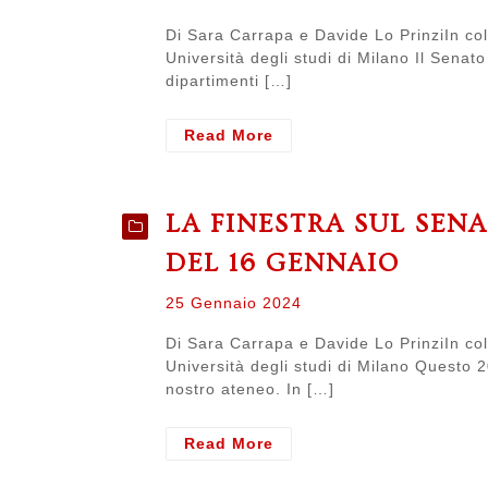
12
on
Marzo
Di Sara Carrapa e Davide Lo PrinziIn col
Università degli studi di Milano Il Senat
dipartimenti […]
- LA
Read More
FINESTRA
SUL
SENATO.
LA FINESTRA SUL SEN
Resoconto
del
DEL 16 GENNAIO
senato
del
Posted
25 Gennaio 2024
13
on
febbraio
Di Sara Carrapa e Davide Lo PrinziIn col
Università degli studi di Milano Questo 
nostro ateneo. In […]
- LA
Read More
FINESTRA