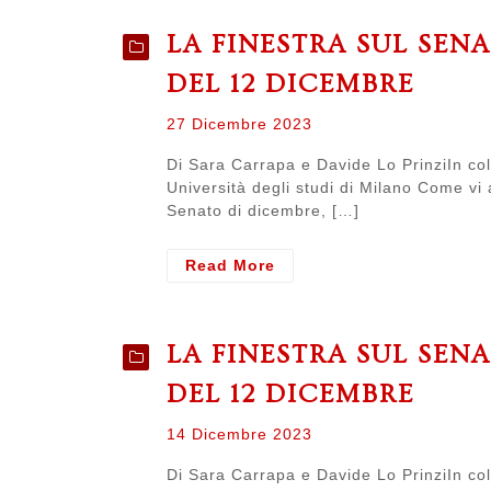
SUL
SENATO.
LA FINESTRA SUL SEN
Resoconto
del
DEL 12 DICEMBRE
senato
del
Posted
27 Dicembre 2023
16
on
gennaio
Di Sara Carrapa e Davide Lo PrinziIn col
Università degli studi di Milano Come vi
Senato di dicembre, […]
- LA
Read More
FINESTRA
SUL
SENATO.
LA FINESTRA SUL SEN
Resoconto
del
DEL 12 DICEMBRE
senato
del
Posted
14 Dicembre 2023
12
on
dicembre
Di Sara Carrapa e Davide Lo PrinziIn col