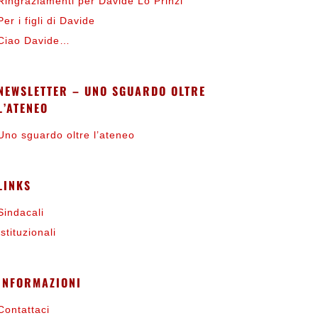
Ringraziamenti per Davide Lo Prinzi
Per i figli di Davide
Ciao Davide…
NEWSLETTER – UNO SGUARDO OLTRE
L’ATENEO
Uno sguardo oltre l’ateneo
LINKS
Sindacali
Istituzionali
INFORMAZIONI
Contattaci