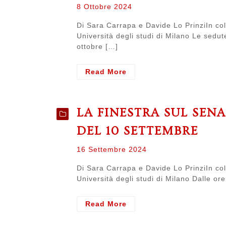
Posted
8 Ottobre 2024
on
Di Sara Carrapa e Davide Lo PrinziIn col
Università degli studi di Milano Le sedu
ottobre […]
- LA
Read More
FINESTRA
SUL
SENATO.
LA FINESTRA SUL SEN
Resoconto
del
DEL 10 SETTEMBRE
senato
straordinario
Posted
16 Settembre 2024
del
on
2
Di Sara Carrapa e Davide Lo PrinziIn col
e
Università degli studi di Milano Dalle or
3
ottobre
- LA
Read More
FINESTRA
SUL