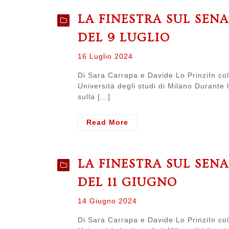
SENATO.
LA FINESTRA SUL SEN
Resoconto
del
DEL 9 LUGLIO
senato
del
Posted
16 Luglio 2024
10
on
settembre
Di Sara Carrapa e Davide Lo PrinziIn col
Università degli studi di Milano Durante 
sulla […]
- LA
Read More
FINESTRA
SUL
SENATO.
LA FINESTRA SUL SEN
Resoconto
del
DEL 11 GIUGNO
senato
del
Posted
14 Giugno 2024
9
on
luglio
Di Sara Carrapa e Davide Lo PrinziIn col