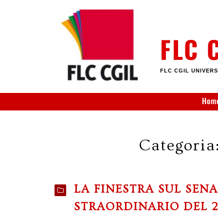
Skip
to
content
FLC 
FLC CGIL UNIVERS
Hom
Categoria
LA FINESTRA SUL SEN
STRAORDINARIO DEL 2