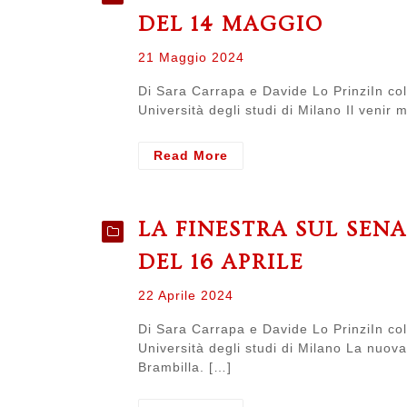
del
DEL 14 MAGGIO
senato
del
Posted
21 Maggio 2024
27
on
maggio
Di Sara Carrapa e Davide Lo PrinziIn col
Università degli studi di Milano Il venir
- LA
Read More
FINESTRA
SUL
SENATO.
LA FINESTRA SUL SEN
Resoconto
del
DEL 16 APRILE
senato
del
Posted
22 Aprile 2024
14
on
maggio
Di Sara Carrapa e Davide Lo PrinziIn col
Università degli studi di Milano La nuova
Brambilla. […]