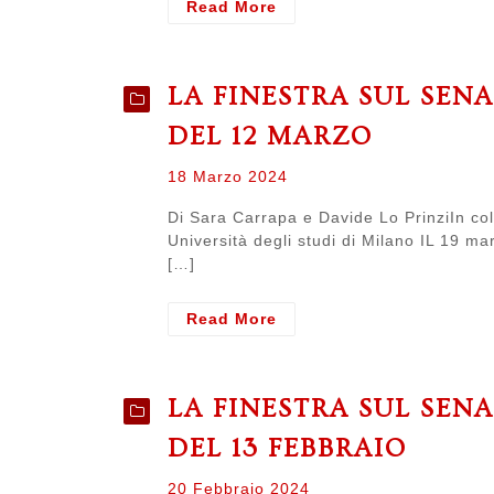
- LA
Read More
FINESTRA
SUL
SENATO.
LA FINESTRA SUL SEN
Resoconto
del
DEL 12 MARZO
senato
del
Posted
18 Marzo 2024
16
on
aprile
Di Sara Carrapa e Davide Lo PrinziIn col
Università degli studi di Milano IL 19 m
[…]
- LA
Read More
FINESTRA
SUL
SENATO.
LA FINESTRA SUL SEN
Resoconto
del
DEL 13 FEBBRAIO
senato
del
Posted
20 Febbraio 2024