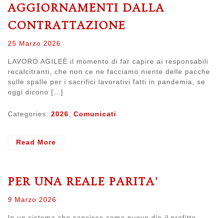
AGGIORNAMENTI DALLA
CONTRATTAZIONE
Posted
25 Marzo 2026
on
LAVORO AGILEÈ il momento di far capire ai responsabili
recalcitranti, che non ce ne facciamo niente delle pacche
sulle spalle per i sacrifici lavorativi fatti in pandemia, se
oggi dicono […]
Categories:
2026
,
Comunicati
- LAVORO
Read More
AGILE,
PEIA,
INCENTIVI
PER UNA REALE PARITA’
TECNICI
E
Posted
9 Marzo 2026
ALTRIIMPORTANTI
on
AGGIORNAMENTI
In un sistema che sancisce come nuovo dio il profitto