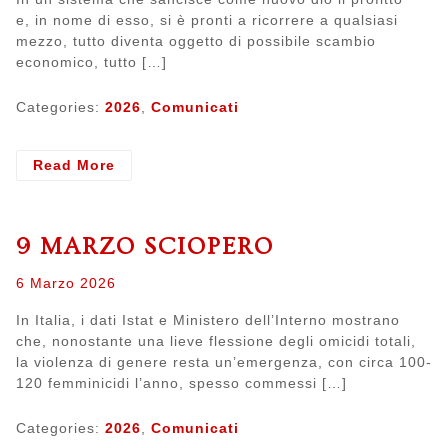
DALLA
e, in nome di esso, si è pronti a ricorrere a qualsiasi
CONTRATTAZIONE
mezzo, tutto diventa oggetto di possibile scambio
economico, tutto […]
Categories:
2026
,
Comunicati
- PER
Read More
UNA
REALE
PARITA’
9 MARZO SCIOPERO
Posted
6 Marzo 2026
on
In Italia, i dati Istat e Ministero dell’Interno mostrano
che, nonostante una lieve flessione degli omicidi totali,
la violenza di genere resta un’emergenza, con circa 100-
120 femminicidi l’anno, spesso commessi […]
Categories:
2026
,
Comunicati