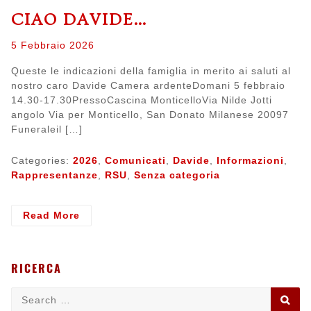
VALORIZZAZIONE
CIAO DAVIDE…
–
RLS
Posted
5 Febbraio 2026
on
Queste le indicazioni della famiglia in merito ai saluti al
nostro caro Davide Camera ardenteDomani 5 febbraio
14.30-17.30PressoCascina MonticelloVia Nilde Jotti
angolo Via per Monticello, San Donato Milanese 20097
Funeraleil […]
Categories:
2026
,
Comunicati
,
Davide
,
Informazioni
,
Rappresentanze
,
RSU
,
Senza categoria
- Ciao
Read More
Davide…
RICERCA
Search
SE
for: