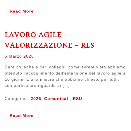
- 9
Read More
marzo
SCIOPERO
LAVORO AGILE –
VALORIZZAZIONE – RLS
Posted
5 Marzo 2026
on
Care colleghe e cari colleghi, come avrete visto abbiamo
ottenuto l’accoglimento dell’estensione del lavoro agile a
10 giorni. È una misura che abbiamo chiesto per tutti,
con particolare riguardo ai […]
Categories:
2026
,
Comunicati
,
RSU
- LAVORO
Read More
AGILE
–