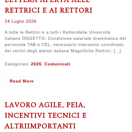
RETTRICI E AI RETTORI
Posted
24 Luglio 2026
on
A tutte le Rettrici e a tutti i Rettoridelle Università
Italiane OGGETTO: Condizione salariale drammatica del
personale TAB e CEL, necessario intervento coordinato
dei vertici degli atenei italiane Magnifiche Rettrici, […]
Categories:
2026
,
Comunicati
- Lettera
Read More
aperta
alle
Rettrici
LAVORO AGILE, PEIA,
e
ai
INCENTIVI TECNICI E
Rettori
ALTRIIMPORTANTI