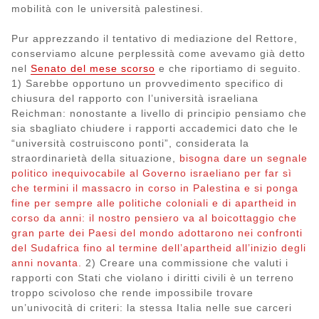
mobilità con le università palestinesi.
Pur apprezzando il tentativo di mediazione del Rettore,
conserviamo alcune perplessità come avevamo già detto
nel
Senato del mese scorso
e che riportiamo di seguito.
1) Sarebbe opportuno un provvedimento specifico di
chiusura del rapporto con l’università israeliana
Reichman: nonostante a livello di principio pensiamo che
sia sbagliato chiudere i rapporti accademici dato che le
“università costruiscono ponti”, considerata la
straordinarietà della situazione,
bisogna dare un segnale
politico inequivocabile al Governo israeliano per far sì
che termini il massacro in corso in Palestina e si ponga
fine per sempre alle politiche coloniali e di apartheid in
corso da anni: il nostro pensiero va al boicottaggio che
gran parte dei Paesi del mondo adottarono nei confronti
del Sudafrica fino al termine dell’apartheid all’inizio degli
anni novanta.
2) Creare una commissione che valuti i
rapporti con Stati che violano i diritti civili è un terreno
troppo scivoloso che rende impossibile trovare
un’univocità di criteri: la stessa Italia nelle sue carceri