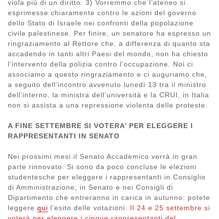
viola più di un diritto. 3) Vorremmo che l’ateneo si
esprimesse chiaramente contro le azioni del governo
dello Stato di Israele nei confronti della popolazione
civile palestinese. Per finire, un senatore ha espresso un
ringraziamento al Rettore che, a differenza di quanto sta
accadendo in tanti altri Paesi del mondo, non ha chiesto
l’intervento della polizia contro l’occupazione. Noi ci
associamo a questo ringraziamento e ci auguriamo che,
a seguito dell’incontro avvenuto lunedì 13 tra il ministro
dell’interno, la ministra dell’università e la CRUI, in Italia
non si assista a una repressione violenta delle proteste.
A FINE SETTEMBRE SI VOTERA’ PER ELEGGERE I
RAPPRESENTANTI IN SENATO
Nei prossimi mesi il Senato Accademico verrà in gran
parte rinnovato. Si sono da poco concluse le elezioni
studentesche per eleggere i rappresentanti in Consiglio
di Amministrazione, in Senato e nei Consigli di
Dipartimento che entreranno in carica in autunno: potete
leggere
qui
l’esito delle votazioni.
Il 24 e 25 settembre si
voterà per eleggere i cinque rappresentanti del