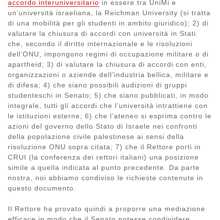
accordo interuniversitario
in essere tra UniMi e
un’università israeliana, la Reichman University (si tratta
di una mobilità per gli studenti in ambito giuridico); 2) di
valutare la chiusura di accordi con università in Stati
che, secondo il diritto internazionale e le risoluzioni
dell’ONU, impongono regimi di occupazione militare o di
apartheid; 3) di valutare la chiusura di accordi con enti,
organizzazioni o aziende dell’industria bellica, militare e
di difesa; 4) che siano possibili audizioni di gruppi
studenteschi in Senato; 5) che siano pubblicati, in modo
integrale, tutti gli accordi che l’università intrattiene con
le istituzioni esterne; 6) che l’ateneo si esprima contro le
azioni del governo dello Stato di Israele nei confronti
della popolazione civile palestinese ai sensi della
risoluzione ONU sopra citata; 7) che il Rettore porti in
CRUI (la conferenza dei rettori italiani) una posizione
simile a quella indicata al punto precedente. Da parte
nostra, noi abbiamo condiviso le richieste contenute in
questo documento.
Il Rettore ha provato quindi a proporre una mediazione
efficace in modo che il Senato potesse condividere