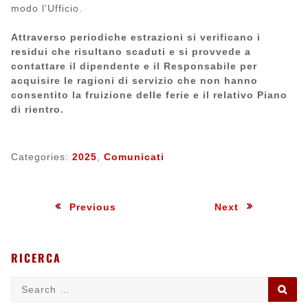
modo l’Ufficio.
Attraverso periodiche estrazioni si verificano i
residui che risultano scaduti e si provvede a
contattare il dipendente e il Responsabile per
acquisire le ragioni di servizio che non hanno
consentito la fruizione delle ferie e il relativo Piano
di rientro.
Categories:
2025
,
Comunicati
Navigazione
:
:
Previous
Next
articoli
RICERCA
Search
SE
for: