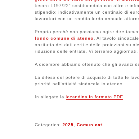
tesoro L197/22” sostituendola con altre e infe
stipendio: indicativamente un centinaio di eur
lavoratori con un reddito lordo annuale attorn
Proprio perché non possiamo agire direttament
fondo comune di ateneo
. Al tavolo sindacal
anzitutto dei dati certi e delle proiezioni su a
riduzione delle entrate. Vi terremo aggiornati.
A dicembre abbiamo ottenuto che gli avanzi del
La difesa del potere di acquisto di tutte le lav
priorità nell’attività sindacale in ateneo.
In allegato la
locandina in formato PDF
Categories:
2025
,
Comunicati