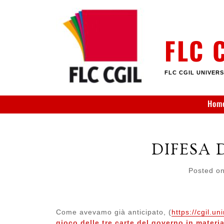
Skip
to
content
FLC 
FLC CGIL UNIVERS
Hom
DIFESA 
Posted o
Come avevamo già anticipato, (
https://cgil.un
gioco delle tre carte del governo in materia