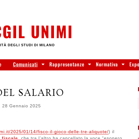
CGIL UNIMI
ITÀ DEGLI STUDI DI MILANO
e
Comunicati
Rappresentanze
Normativa
Exp
DEL SALARIO
n
28 Gennaio 2025
imi.it/2025/01/14/fisco-il-gioco-delle-tre-aliquote/
) il
 fiscale
, che tra l’altro ha cancellato la voce “esonero