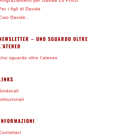
Ringraziamenti per Davide Lo Prinzi
Per i figli di Davide
Ciao Davide…
NEWSLETTER – UNO SGUARDO OLTRE
L’ATENEO
Uno sguardo oltre l’ateneo
LINKS
Sindacali
Istituzionali
INFORMAZIONI
Contattaci