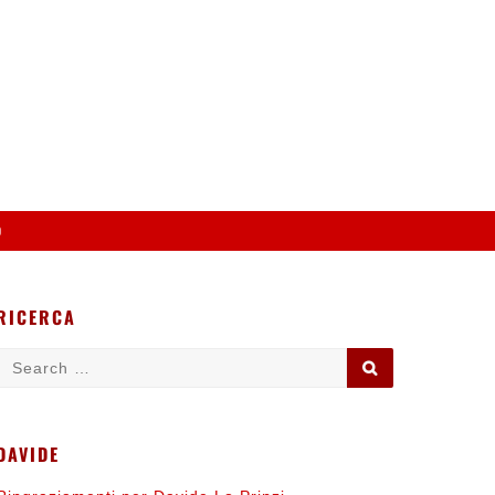
o
RICERCA
Search
SEARCH
for:
DAVIDE