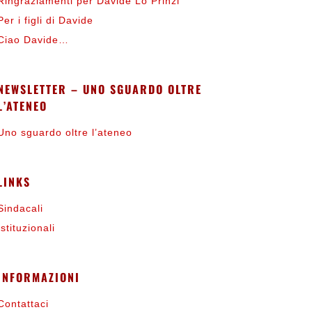
Ringraziamenti per Davide Lo Prinzi
Per i figli di Davide
Ciao Davide…
NEWSLETTER – UNO SGUARDO OLTRE
L’ATENEO
Uno sguardo oltre l’ateneo
LINKS
Sindacali
Istituzionali
INFORMAZIONI
Contattaci