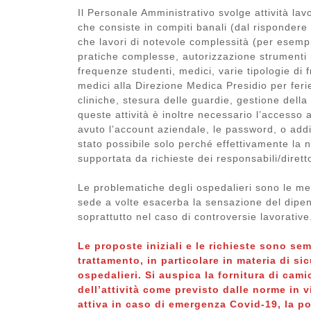
Il Personale Amministrativo svolge attività lavo
che consiste in compiti banali (dal rispondere a
che lavori di notevole complessità (per esempio
pratiche complesse, autorizzazione strumenti 
frequenze studenti, medici, varie tipologie di fr
medici alla Direzione Medica Presidio per ferie
cliniche, stesura delle guardie, gestione della
queste attività è inoltre necessario l’accesso
avuto l’account aziendale, le password, o addiri
stato possibile solo perché effettivamente la 
supportata da richieste dei responsabili/dirett
Le problematiche degli ospedalieri sono le me
sede a volte esacerba la sensazione del dipende
soprattutto nel caso di controversie lavorative
Le proposte iniziali e le richieste sono sem
trattamento, in particolare in materia di sic
ospedalieri. Si auspica la fornitura di cam
dell’attività come previsto dalle norme in v
attiva in caso di emergenza Covid-19, la pos