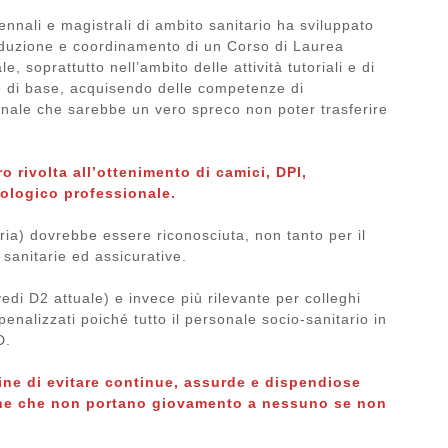
ennali e magistrali di ambito sanitario ha sviluppato
onduzione e coordinamento di un Corso di Laurea
e, soprattutto nell’ambito delle attività tutoriali e di
e di base, acquisendo delle competenze di
onale che sarebbe un vero spreco non poter trasferire
o rivolta all’ottenimento di camici, DPI,
biologico professionale.
ria) dovrebbe essere riconosciuta, non tanto per il
 sanitarie ed assicurative.
(vedi D2 attuale) e invece più rilevante per colleghi
enalizzati poiché tutto il personale socio-sanitario in
D.
 fine di evitare continue, assurde e dispendiose
ione che non portano giovamento a nessuno se non