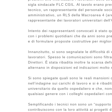
sigla sindacale FLC CGIL. Al tavolo erano pres
tecnico, un rappresentante del personale soci
amministrativo, un RLS della Macroarea 4 (ar
rappresentante dei lavoratori universitari del
Intento dei rappresentanti convocati è stato qu
con i problemi quotidiani che da anni sono pres
e di formulare proposte costruttive per miglio
Innanzitutto, si sono segnalate le difficoltà d
lavoratori. Spesso le comunicazioni sono filtr
Direttori. È stata ribadita inoltre la scarsa def
alternano in disposizioni ed indicazioni molto
Si sono spiegate quali sono le reali mansioni
nell’indagine sui carichi di lavoro e si è ribadi
universitario da quello ospedaliero e che, nono
qualsiasi genere con i colleghi ospedalieri con 
Semplificando i tecnici non sono un “supporto 
contribuiscono con la loro attività ai progetti 