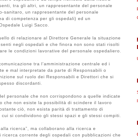
enti, tra gli altri, un rappresentante del personale
o-sanitaro, un rappresentante del personale
ea di competenza per gli ospedali) ed un
l’Ospedale Luigi Sacco.
ello di relazionare al Direttore Generale la situazione
enti negli ospedali e che finora non sono stati risolti
rare le condizioni lavorative del personale ospedaliero.
i comunicazione tra l’amministrazione centrale ed i
ate e mal interpretate da parte di Responsabili o
inizione sul ruolo dei Responsabili e Direttori che si
 spesso discordanti.
 del personale che non corrispondono a quelle indicate
to che non esiste la possibilità di scindere il lavoro
stante ciò, non esista parità di trattamento di
cui si condividono gli stessi spazi e gli stessi compiti.
alla ricerca”, ma collaborano alla ricerca e
di ricerca corrente degli ospedali con pubblicazioni che