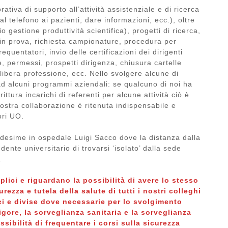
rativa di supporto all’attività assistenziale e di ricerca
l telefono ai pazienti, dare informazioni, ecc.), oltre
 gestione produttività scientifica), progetti di ricerca,
in prova, richiesta campionature, procedura per
equentatori, invio delle certificazioni dei dirigenti
, permessi, prospetti dirigenza, chiusura cartelle
 libera professione, ecc. Nello svolgere alcune di
 ad alcuni programmi aziendali: se qualcuno di noi ha
ttura incarichi di referenti per alcune attività ciò è
nostra collaborazione è ritenuta indispensabile e
ori UO.
desime in ospedale Luigi Sacco dove la distanza dalla
nte universitario di trovarsi ‘isolato’ dalla sede
.
plici e riguardano la possibilità di avere lo stesso
urezza e tutela della salute di tutti i nostri colleghi
ici e divise dove necessarie per lo svolgimento
igore, la sorveglianza sanitaria e la sorveglianza
sibilità di frequentare i corsi sulla sicurezza