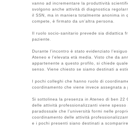
vanno ad incrementare la produttività scientific
svolgono anche attività di diagnostica regol
il SSN, ma in maniera totalmente anonima in qu
compete, è firmato da un’altra persona.
Il ruolo socio-sanitario prevede sia didattica fr
paziente.
Durante l’incontro è stato evidenziato l’esigu
Ateneo e l’elevata età media. Visto che da ann
appartenente a questo profilo, si chiede quale 
senso. Viene chiesto se siamo destinati a esti
I pochi colleghi che hanno ruolo di coordinam
coordinamento che viene invece assegnata a 
Si sottolinea la presenza in Ateneo di ben 22 
delle attività professionalizzanti viene spes
paradossale che l’università formi nelle propri
coordinamento delle attività professionalizzanti
e i pochi presenti siano destinati a scompari