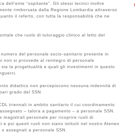
a dell’ente “ospitante”. Gli stessi tecnici inoltre
armente rimborsata dalla Regione Lombardia attraverso
anto il referto, con tutta la responsabilità che ne
ontale che ruolo di tutoraggio clinico al letto del
o numero del personale socio-sanitario presente in
i non si provvede al reintegro di personale
sia la progettualità e quali gli investimenti in questo
nguerci.
ento didattico non percepiscono nessuna indennità di
pari grado del SSN.
CDL triennali in ambito sanitario il cui coordinamento
so assegnato – talora a pagamento – a personale SSN.
e magistrali personale per ricoprire ruoli di
 e poi questi ruoli non siano istituiti nel nostro Ateneo
re o assegnati a personale SSN.