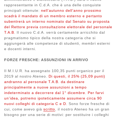
rappresentante in C.d.A. che è una delle conquiste
principali ottenute:
nell’autunno dell’anno prossimo
scadrà il mandato di un membro esterno e pertanto
subentrerà un interno nominato dal Senato su proposta
del Rettore previa consultazione elettorale del personale
T.A.B.
Il nuovo C.d.A. verrà certamente arricchito dal
pragmatismo tipico della nostra categoria che si
aggiungerà alle competenze di studenti, membri esterni
e docenti interni.
FORZE FRESCHE: ASSUNZIONI IN ARRIVO
Il M.I.U.R. ha assegnato 100,35 punti organico per il
2019 al nostro Ateneo.
Di questi, il 25% (25,09 punti)
andranno al personale T.A.B. da destinare
principalmente a nuove assunzioni a tempo
indeterminato a decorrere dal 1° dicembre. Per farvi
un’idea, potremo ipoteticamente assumere circa 90
nuovi colleghi di categoria C e D.
Sono forze fresche di
cui, come avevo già
scritto
, il nostro Ateneo ha un gran
bisogno per una serie di motivi: per sostituire i colleghi