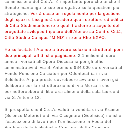
commissione del C.d.A.: è importante però che anche il
Senato mantenga le sue prerogative sulle questioni più
strategiche.
Verrà steso un regolamento per la gestione
degli spazi e bisognerà decidere quali strutture ed edifici
di Città Studi mantenere e quali trasferire a seguito del
progettato sviluppo tripolare dell’Ateneo su Centro Città,
Città Studi e Campus “MIND” in zona Rho-EXPO.
Ho sollecitato l’Ateneo a trovare soluzioni strutturali per i
due principali affitti che paghiamo
: 2,1 milioni di euro
annuali versati all’Opera Diocesana per gli uffici
amministrativi di via S. Antonio e 984.000 euro versati al
Fondo Pensione Calciatori per Odontoiatria in via
Beldiletto. Al più presto dovrebbero avviarsi i lavori già
deliberati per la ristrutturazione di via Mercalli che
permetterebbero di liberarsi almeno della sala lauree di
via S. Antonio 12.
Si prospetta che il C.d.A. valuti la vendita di via Kramer
(Scienze Motorie) e di via Cicognara (Geofisica) nonché
l’esecuzione di lavori per l’unificazione in Festa del
Perdono delle biblioteche Crociera, Sotto Crociera