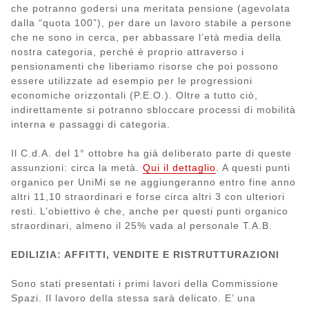
che potranno godersi una meritata pensione (agevolata
dalla “quota 100”), per dare un lavoro stabile a persone
che ne sono in cerca, per abbassare l’età media della
nostra categoria, perché è proprio attraverso i
pensionamenti che liberiamo risorse che poi possono
essere utilizzate ad esempio per le progressioni
economiche orizzontali (P.E.O.). Oltre a tutto ciò,
indirettamente si potranno sbloccare processi di mobilità
interna e passaggi di categoria.
Il C.d.A. del 1° ottobre ha già deliberato parte di queste
assunzioni: circa la metà.
Qui il dettaglio
.
A questi punti
organico per UniMi se ne aggiungeranno entro fine anno
altri 11,10 straordinari e forse circa altri 3 con ulteriori
resti. L’obiettivo è che, anche per questi punti organico
straordinari, almeno il 25% vada al personale T.A.B.
EDILIZIA: AFFITTI, VENDITE E RISTRUTTURAZIONI
Sono stati presentati i primi lavori della Commissione
Spazi. Il lavoro della stessa sarà delicato. E’ una