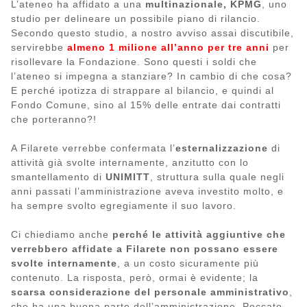
L’ateneo ha affidato a una
multinazionale, KPMG
, uno
studio per delineare un possibile piano di rilancio.
Secondo questo studio, a nostro avviso assai discutibile,
servirebbe
almeno 1 milione all’anno per tre anni
per
risollevare la Fondazione. Sono questi i soldi che
l’ateneo si impegna a stanziare? In cambio di che cosa?
E perché ipotizza di strappare al bilancio, e quindi al
Fondo Comune, sino al 15% delle entrate dai contratti
che porteranno?!
A Filarete verrebbe confermata l’
esternalizzazione
di
attività già svolte internamente, anzitutto con lo
smantellamento di
UNIMITT
, struttura sulla quale negli
anni passati l’amministrazione aveva investito molto, e
ha sempre svolto egregiamente il suo lavoro.
Ci chiediamo anche
perché le attività aggiuntive che
verrebbero affidate a Filarete non possano essere
svolte internamente
, a un costo sicuramente più
contenuto. La risposta, però, ormai è evidente; la
scarsa considerazione del personale amministrativo
,
che ha una buona parte dell’amministrazione. Peccato