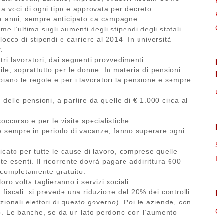
da voci di ogni tipo e approvata per decreto.
da anni, sempre anticipato da campagne
e l’ultima sugli aumenti degli stipendi degli statali.
occo di stipendi e carriere al 2014. In università
.
ltri lavoratori, dai seguenti provvedimenti:
le, soprattutto per le donne. In materia di pensioni
biano le regole e per i lavoratori la pensione è sempre
delle pensioni, a partire da quelle di € 1.000 circa al
soccorso e per le visite specialistiche.
e sempre in periodo di vacanze, fanno superare ogni
icato per tutte le cause di lavoro, comprese quelle
te esenti. Il ricorrente dovrà pagare addirittura 600
a completamente gratuito.
oro volta taglieranno i servizi sociali.
fiscali: si prevede una riduzione del 20% dei controlli
izionali elettori di questo governo). Poi le aziende, con
to. Le banche, se da un lato perdono con l’aumento