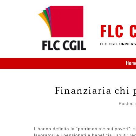
Skip
to
content
FLC 
FLC CGIL UNIVERS
Hom
Finanziaria chi 
Posted
L’hanno definita la “patrimoniale sui poveri”:
lavoratori e i pensionati e beneficia i soliti: 