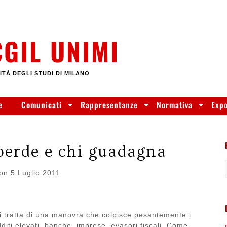
CGIL UNIMI
ITÀ DEGLI STUDI DI MILANO
e
Comunicati
Rappresentanze
Normativa
Exp
perde e chi guadagna
 on
5 Luglio 2011
 si tratta di una manovra che colpisce pesantemente i
redditi elevati, banche, imprese, evasori fiscali. Come