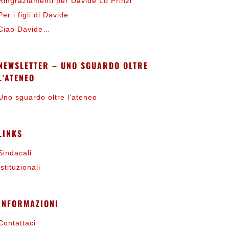
Ringraziamenti per Davide Lo Prinzi
Per i figli di Davide
Ciao Davide…
NEWSLETTER – UNO SGUARDO OLTRE
L’ATENEO
Uno sguardo oltre l’ateneo
LINKS
Sindacali
Istituzionali
INFORMAZIONI
Contattaci