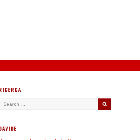
o
RICERCA
Search
SEARCH
for:
DAVIDE