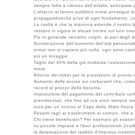
sempre fatta a ridosso dell’estate, anticipata 
L’attacco al lavoro pubblico ormai prosegue 
propagandistiche prive di ogni fondamento, com
La realtà è che la manovra estende il nostro bl
restano in vigore le attuali norme sul turn over
Più in generale veniamo colpiti, al pari degli a
Accelerazione dell’aumento dell’età pensionabi
ormai non si capisce più nulla: ogni anno cam
più un miraggio.
Taglio del 45% della già modesta rivalutazione 
mese.
Ritorno dei ticket per le prestazioni di pronto 
Aumento delle accise sui carburanti che, com
record al prezzo della benzina.
Imposizione del pagamento del contributo unif
previdenziali, che fino ad ora sono sempre sta
euro per un ricorso al Capo dello Stato finor
Pesanti tagli ai trasferimenti ai comuni, che a l
Chi viene beneficiato? Per esempio gli evasori 
su piccole imprese e liberi professionisti (trad
la detassazione del reddito d’impresa investi