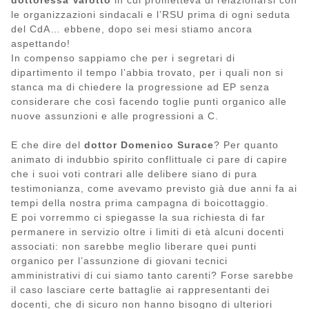
dottoressa Varotto
in cui prometteva di relazionarsi con
le organizzazioni sindacali e l’RSU prima di ogni seduta
del CdA… ebbene, dopo sei mesi stiamo ancora
aspettando!
In compenso sappiamo che per i segretari di
dipartimento il tempo l’abbia trovato, per i quali non si
stanca ma di chiedere la progressione ad EP senza
considerare che così facendo toglie punti organico alle
nuove assunzioni e alle progressioni a C.
E che dire del
dottor Domenico Surace
? Per quanto
animato di indubbio spirito conflittuale ci pare di capire
che i suoi voti contrari alle delibere siano di pura
testimonianza, come avevamo previsto già due anni fa ai
tempi della nostra prima campagna di boicottaggio.
E poi vorremmo ci spiegasse la sua richiesta di far
permanere in servizio oltre i limiti di età alcuni docenti
associati: non sarebbe meglio liberare quei punti
organico per l’assunzione di giovani tecnici
amministrativi di cui siamo tanto carenti? Forse sarebbe
il caso lasciare certe battaglie ai rappresentanti dei
docenti, che di sicuro non hanno bisogno di ulteriori