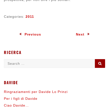
Categories:
2011
Navigazione
:
:
Previous
Next
articoli
RICERCA
Search
SE
for:
DAVIDE
Ringraziamenti per Davide Lo Prinzi
Per i figli di Davide
Ciao Davide…