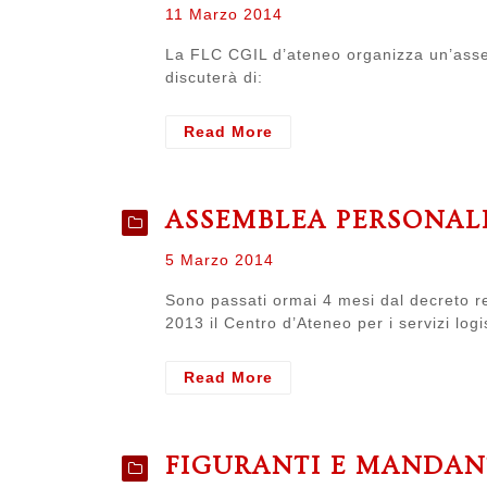
Posted
11 Marzo 2014
on
La FLC CGIL d’ateneo organizza un’assem
discuterà di:
- 12
Read More
marzo
2014
–
ASSEMBLEA PERSONAL
Assemblea
del
Posted
5 Marzo 2014
personale
on
CASLOD
Sono passati ormai 4 mesi dal decreto re
2013 il Centro d’Ateneo per i servizi log
- Assemblea
Read More
personale
CASLOD
FIGURANTI E MANDAN