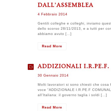
DALL’ASSEMBLEA
Posted
4 Febbraio 2014
on
Gentili colleghe e colleghi, inviamo ques
dello scorso 28/11/2013, e a tutti per co
abbiamo avuto […]
- [Tecnici]
Read More
Informazioni
sui
problemi
ADDIZIONALI I.R.PE.F.
emersi
dall’assemblea
Posted
30 Gennaio 2014
on
Molti lavoratori si sono chiesti che cosa
voce “ADDIZIONALE I.R.PE.F COMUNALE”.
all’Italiana: il governo taglia i soldi […]
- Addizionali
Read More