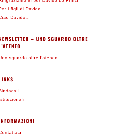
Ringraziamenti per Davide Lo Prinzi
Per i figli di Davide
Ciao Davide…
NEWSLETTER – UNO SGUARDO OLTRE
L’ATENEO
Uno sguardo oltre l’ateneo
LINKS
Sindacali
Istituzionali
INFORMAZIONI
Contattaci