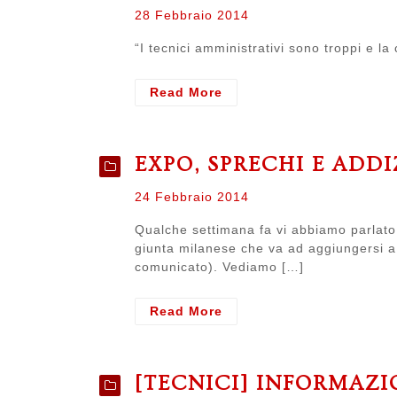
Posted
28 Febbraio 2014
on
“I tecnici amministrativi sono troppi e la 
- Figuranti
Read More
e
mandanti
EXPO, SPRECHI E ADD
Posted
24 Febbraio 2014
on
Qualche settimana fa vi abbiamo parlato 
giunta milanese che va ad aggiungersi a 
comunicato). Vediamo […]
- Expo,
Read More
sprechi
e
addizionali
[TECNICI] INFORMAZI