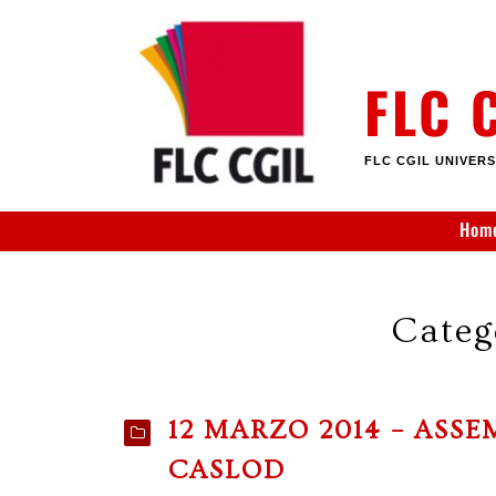
Skip
to
content
FLC 
FLC CGIL UNIVERS
Hom
Categ
12 MARZO 2014 – ASS
CASLOD