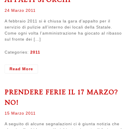
Posted
24 Marzo 2011
on
A febbraio 2011 si è chiusa la gara d’appalto per il
servizio di pulizie all’interno dei locali della Statale.
Come ogni volta l’amministrazione ha giocato al ribasso
sul fronte dei […]
Categories:
2011
- Appalti
Read More
sporchi
PRENDERE FERIE IL 17 MARZO?
NO!
Posted
15 Marzo 2011
on
A seguito di alcune segnalazioni ci è giunta notizia che