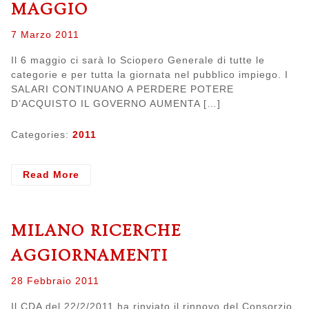
festa
MAGGIO
no?
Posted
7 Marzo 2011
on
Il 6 maggio ci sarà lo Sciopero Generale di tutte le
categorie e per tutta la giornata nel pubblico impiego. I
SALARI CONTINUANO A PERDERE POTERE
D’ACQUISTO IL GOVERNO AUMENTA […]
Categories:
2011
- Sciopero
Read More
Generale
6
maggio
MILANO RICERCHE
AGGIORNAMENTI
Posted
28 Febbraio 2011
on
Il CDA del 22/2/2011 ha rinviato il rinnovo del Consorzio