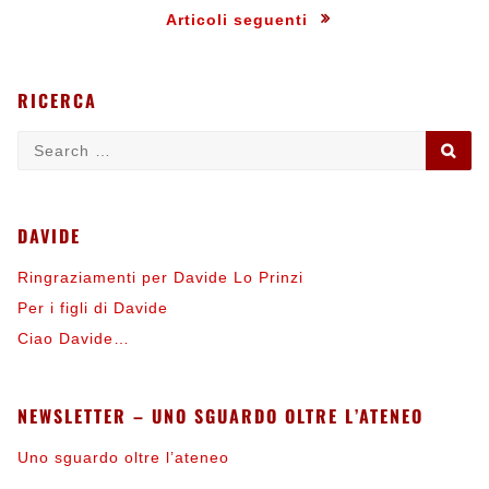
ospedalieri
Navigazione
Articoli seguenti
articoli
RICERCA
Search
SE
for:
DAVIDE
Ringraziamenti per Davide Lo Prinzi
Per i figli di Davide
Ciao Davide…
NEWSLETTER – UNO SGUARDO OLTRE L’ATENEO
Uno sguardo oltre l’ateneo