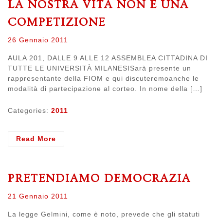
LA NOSTRA VITA NON È UNA
FIOM
COMPETIZIONE
Posted
26 Gennaio 2011
on
AULA 201, DALLE 9 ALLE 12 ASSEMBLEA CITTADINA DI
TUTTE LE UNIVERSITÀ MILANESISarà presente un
rappresentante della FIOM e qui discuteremoanche le
modalità di partecipazione al corteo. In nome della […]
Categories:
2011
- La
Read More
nostra
vita
non
PRETENDIAMO DEMOCRAZIA
è
una
Posted
21 Gennaio 2011
competizione
on
La legge Gelmini, come è noto, prevede che gli statuti