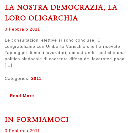
Brunetta:
LA NOSTRA DEMOCRAZIA, LA
CISL
e
LORO OLIGARCHIA
UIL
Posted
3 Febbraio 2011
on
Le consultazioni elettive si sono concluse. Ci
congratuliamo con Umberto Varischio che ha ricevuto
l’appoggio di molti lavoratori, dimostrando così che una
politica sindacale di coerente difesa dei lavoratori paga
[…]
Categories:
2011
- La
Read More
nostra
democrazia,
la
IN-FORMIAMOCI
loro
oligarchia
Posted
3 Febbraio 2011