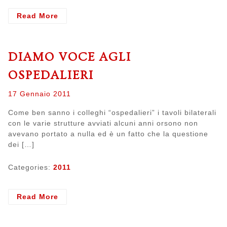
- Su
Read More
la
testa
DIAMO VOCE AGLI
OSPEDALIERI
Posted
17 Gennaio 2011
on
Come ben sanno i colleghi “ospedalieri” i tavoli bilaterali
con le varie strutture avviati alcuni anni orsono non
avevano portato a nulla ed è un fatto che la questione
dei […]
Categories:
2011
- Diamo
Read More
voce
agli