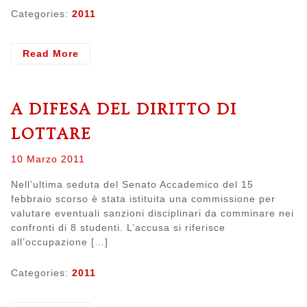
Categories:
2011
- Incontro
Read More
tecnico
del
3
A DIFESA DEL DIRITTO DI
marzo
2011
LOTTARE
–
Riassunto
Posted
10 Marzo 2011
on
Nell’ultima seduta del Senato Accademico del 15
febbraio scorso è stata istituita una commissione per
valutare eventuali sanzioni disciplinari da comminare nei
confronti di 8 studenti. L’accusa si riferisce
all’occupazione […]
Categories:
2011