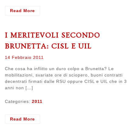
- Milano
Read More
Ricerche
I MERITEVOLI SECONDO
BRUNETTA: CISL E UIL
Posted
14 Febbraio 2011
on
Che cosa ha inflitto un duro colpo a Brunetta? Le
mobilitazioni, svariate ore di sciopero, buoni contratti
decentrati firmati dalle RSU oppure CISL e UIL che in 3
anni non […]
Categories:
2011
- I
Read More
meritevoli
secondo