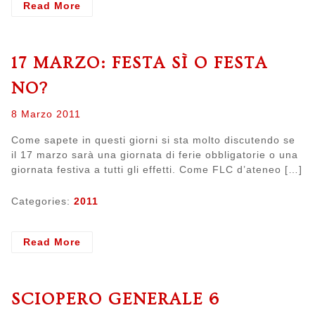
- A
Read More
difesa
del
diritto
17 MARZO: FESTA SÌ O FESTA
di
lottare
NO?
Posted
8 Marzo 2011
on
Come sapete in questi giorni si sta molto discutendo se
il 17 marzo sarà una giornata di ferie obbligatorie o una
giornata festiva a tutti gli effetti. Come FLC d’ateneo […]
Categories:
2011
- 17
Read More
marzo:
festa
sì
SCIOPERO GENERALE 6
o