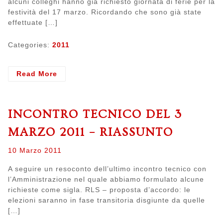
alcuni colleghi hanno già richiesto giornata di ferie per la
festività del 17 marzo. Ricordando che sono già state
effettuate […]
Categories:
2011
- Prendere
Read More
ferie
il
17
INCONTRO TECNICO DEL 3
marzo?
No!
MARZO 2011 – RIASSUNTO
Posted
10 Marzo 2011
on
A seguire un resoconto dell’ultimo incontro tecnico con
l’Amministrazione nel quale abbiamo formulato alcune
richieste come sigla. RLS – proposta d’accordo: le
elezioni saranno in fase transitoria disgiunte da quelle
[…]