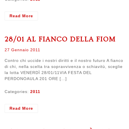
- Elezioni
Read More
commissione
statuto
I
28/01 AL FIANCO DELLA FIOM
Posted
27 Gennaio 2011
on
Contro chi uccide i nostri diritti e il nostro futuro A fianco
di chi, nella scelta tra sopravvivenza o schiavitù, sceglie
la lotta VENERDÌ 28/01/11VIA FESTA DEL
PERDONOAULA 201 ORE […]
Categories:
2011
- 28/01
Read More
Al
fianco
della