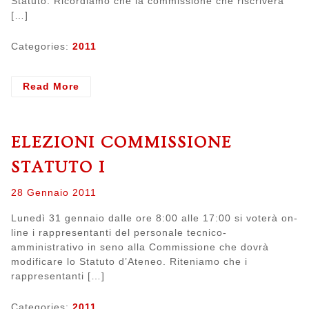
Statuto. Ricordiamo che la commissione che riscriverà
[…]
Categories:
2011
- Elezioni
Read More
commissione
statuto
II
ELEZIONI COMMISSIONE
STATUTO I
Posted
28 Gennaio 2011
on
Lunedì 31 gennaio dalle ore 8:00 alle 17:00 si voterà on-
line i rappresentanti del personale tecnico-
amministrativo in seno alla Commissione che dovrà
modificare lo Statuto d’Ateneo. Riteniamo che i
rappresentanti […]
Categories:
2011