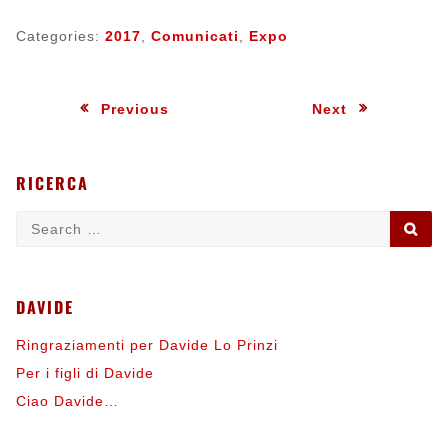
Categories:
2017
,
Comunicati
,
Expo
Navigazione
:
:
Previous
Next
articoli
RICERCA
Search
SE
for:
DAVIDE
Ringraziamenti per Davide Lo Prinzi
Per i figli di Davide
Ciao Davide…