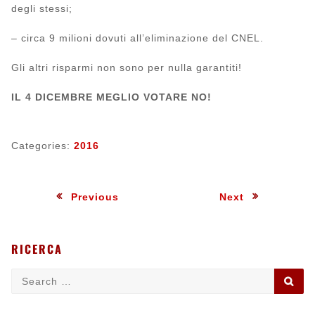
degli stessi;
– circa 9 milioni dovuti all’eliminazione del CNEL.
Gli altri risparmi non sono per nulla garantiti!
IL 4 DICEMBRE MEGLIO VOTARE NO!
Categories:
2016
Navigazione
:
:
Previous
Next
articoli
RICERCA
Search
SE
for: