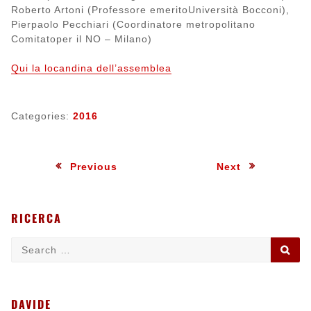
Roberto Artoni (Professore emeritoUniversità Bocconi),
Pierpaolo Pecchiari (Coordinatore metropolitano
Comitatoper il NO – Milano)
Qui la locandina dell’assemblea
Categories:
2016
Navigazione
:
:
Previous
Next
articoli
RICERCA
Search
SE
for:
DAVIDE