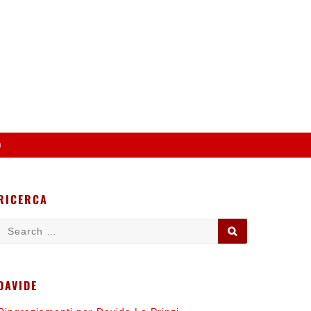
o
RICERCA
Search
SEARCH
for:
DAVIDE