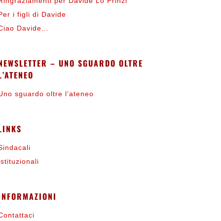
Ringraziamenti per Davide Lo Prinzi
Per i figli di Davide
Ciao Davide…
NEWSLETTER – UNO SGUARDO OLTRE
L’ATENEO
Uno sguardo oltre l’ateneo
LINKS
Sindacali
Istituzionali
INFORMAZIONI
Contattaci