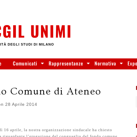
CGIL UNIMI
ITÀ DEGLI STUDI DI MILANO
e
Comunicati
Rappresentanze
Normativa
Exp
do Comune di Ateneo
on
28 Aprile 2014
ì 16 aprile, la nostra organizzazione sindacale ha chiesto
ca riguardante l’erogazione del conguaglio del fondo comune