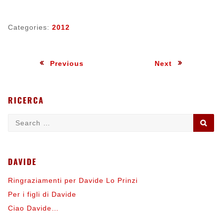
Categories:
2012
Navigazione
:
:
Previous
Next
articoli
RICERCA
Search
SE
for:
DAVIDE
Ringraziamenti per Davide Lo Prinzi
Per i figli di Davide
Ciao Davide…