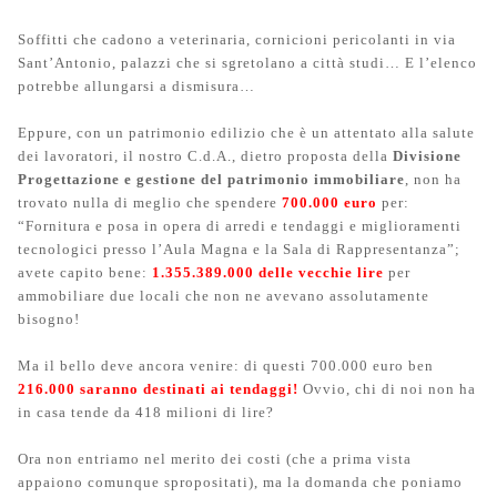
Soffitti che cadono a veterinaria, cornicioni pericolanti in via
Sant’Antonio, palazzi che si sgretolano a città studi… E l’elenco
potrebbe allungarsi a dismisura…
Eppure, con un patrimonio edilizio che è un attentato alla salute
dei lavoratori, il nostro C.d.A., dietro proposta della
Divisione
Progettazione e gestione del patrimonio immobiliare
, non ha
trovato nulla di meglio che spendere
700.000 euro
per:
“Fornitura e posa in opera di arredi e tendaggi e miglioramenti
tecnologici presso l’Aula Magna e la Sala di Rappresentanza”;
avete capito bene:
1.355.389.000 delle vecchie lire
per
ammobiliare due locali che non ne avevano assolutamente
bisogno!
Ma il bello deve ancora venire: di questi 700.000 euro ben
216.000 saranno destinati ai tendaggi!
Ovvio, chi di noi non ha
in casa tende da 418 milioni di lire?
Ora non entriamo nel merito dei costi (che a prima vista
appaiono comunque spropositati), ma la domanda che poniamo