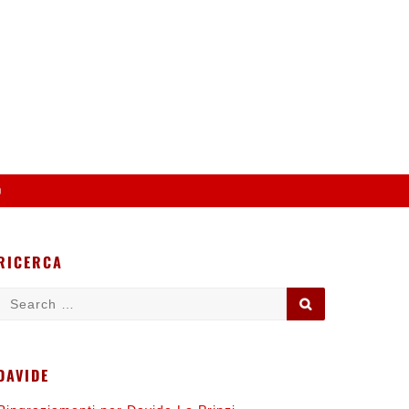
o
RICERCA
Search
SEARCH
for:
DAVIDE