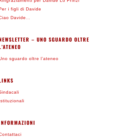
Ringraziamenti per Davide Lo Prinzi
Per i figli di Davide
Ciao Davide…
NEWSLETTER – UNO SGUARDO OLTRE
L’ATENEO
Uno sguardo oltre l’ateneo
LINKS
Sindacali
Istituzionali
INFORMAZIONI
Contattaci