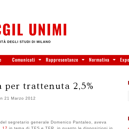
CGIL UNIMI
ITÀ DEGLI STUDI DI MILANO
e
Comunicati
Rappresentanze
Normativa
Exp
a per trattenuta 2,5%
on
21 Marzo 2012
 del segretario generale Domenico Pantaleo, aveva
n. 17
in tema di TFS e TFR, in quanto le disposizioni in