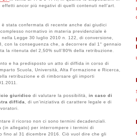
fetti ancor più negativi di quelli contenuti nell’art.
ne è stata confermata di recente anche dai giudici
l complesso normativo in materia previdenziale è
e nella Legge 30 luglio 2010 n. 122, di conversione,
8, con la conseguenza che, a decorrere dal 1° gennaio
ta la ritenuta del 2,50% sull’80% della retribuzione.
nto e ha predisposto un atto di diffida in corso di
 Comparto Scuola, Università, Alta Formazione e Ricerca,
ella retribuzione e di rimborsare gli importi
.01.2011.
icio giuridico
di valutare la possibilità,
in caso di
tra diffida
, di un’iniziativa di carattere legale e di
avoratori.
are il ricorso non ci sono termini decadenziali.
 (in allegato) per interrompere i termini di
fino al 31 dicembre 2016. Ciò vuol dire che gli