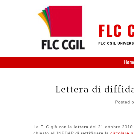
Skip
to
content
FLC 
FLC CGIL UNIVERS
Hom
Lettera di diffid
Posted 
La FLC già con la
lettera
del 21 ottobre 2010
chiesto all’INPDAP di
rettificare
la
circolare 