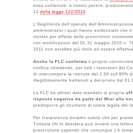
essa contenute, a nostro parere, producevano ef
12
della legge 122/2010
.
L’illegittimità dell’operato dell’Amministrazio
amministrativi i quali hanno evidenziato che i
mutato per effetto delle prescrizioni contenut
con modificazioni del DL 31 maggio 2010 n. 7
2011 non avrebbe più titolo ad essere effettua
Anche la FLC conferma
il proprio convincime
notifica chiedendo, per tutti i lavoratori del
di interrompere la ritenute del 2,50 sull’80% d
illegittimamente trattenuti a decorrere dal 01
La FLC ha altresì dato mandato al proprio
uff
risposta negativa da parte del Miur alla nos
predisporre gli strumenti di tutela legale dei l
Per trasparenza diciamo subito che per present
Tuttavia chi lo desidera può inviare una lettera
prescrizione sapendo che comunque c’è tempo 