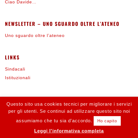
Ciao Davide…
NEWSLETTER – UNO SGUARDO OLTRE L’ATENEO
Uno sguardo oltre l’ateneo
LINKS
Sindacali
Istituzionali
INFORMAZIONI
Questo sito usa cookies tecnici per migliorare i servizi
per gli utenti. Se continui ad utilizzare questo sito noi
Contattaci
Iscriviti alla FLC
assumiamo che tu sia d'accordo.
Ho capito
Leggi l'informativa completa