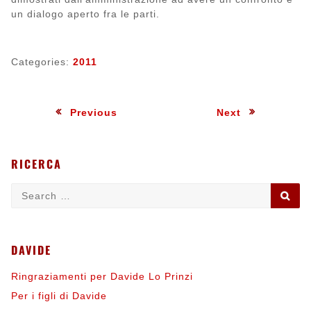
un dialogo aperto fra le parti.
Categories:
2011
Navigazione
:
:
Previous
Next
articoli
RICERCA
Search
SE
for:
DAVIDE
Ringraziamenti per Davide Lo Prinzi
Per i figli di Davide