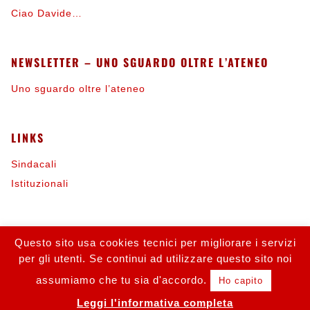
Ciao Davide…
NEWSLETTER – UNO SGUARDO OLTRE L’ATENEO
Uno sguardo oltre l’ateneo
LINKS
Sindacali
Istituzionali
INFORMAZIONI
Questo sito usa cookies tecnici per migliorare i servizi
per gli utenti. Se continui ad utilizzare questo sito noi
Contattaci
Iscriviti alla FLC
assumiamo che tu sia d'accordo.
Ho capito
Leggi l'informativa completa