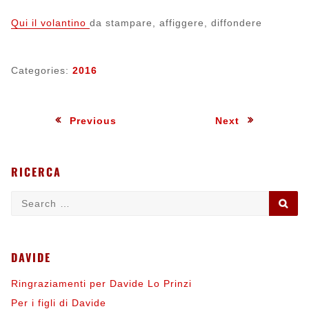
Qui il volantino
da stampare, affiggere, diffondere
Categories:
2016
Navigazione
:
:
Previous
Next
articoli
RICERCA
Search
SE
for:
DAVIDE
Ringraziamenti per Davide Lo Prinzi
Per i figli di Davide