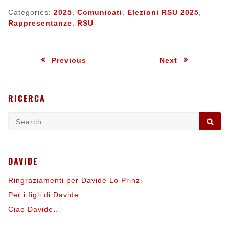
Categories:
2025
,
Comunicati
,
Elezioni RSU 2025
,
Rappresentanze
,
RSU
Navigazione
:
:
Previous
Next
articoli
RICERCA
Search
SE
for:
DAVIDE
Ringraziamenti per Davide Lo Prinzi
Per i figli di Davide
Ciao Davide…