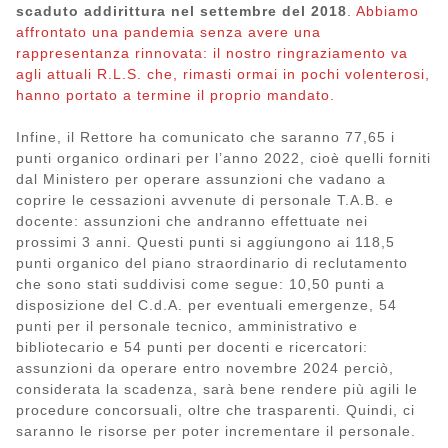
scaduto addirittura nel settembre del 2018
.
Abbiamo
affrontato una pandemia senza avere una
rappresentanza rinnovata: il nostro ringraziamento va
agli attuali R.L.S. che, rimasti ormai in pochi volenterosi,
hanno portato a termine il proprio mandato.
Infine, il Rettore ha comunicato che saranno 77,65 i
punti organico ordinari per l’anno 2022, cioè quelli forniti
dal Ministero per operare assunzioni che vadano a
coprire le cessazioni avvenute di personale T.A.B. e
docente: assunzioni che andranno effettuate nei
prossimi 3 anni. Questi punti si aggiungono ai 118,5
punti organico del piano straordinario di reclutamento
che sono stati suddivisi come segue: 10,50 punti a
disposizione del C.d.A. per eventuali emergenze, 54
punti per il personale tecnico, amministrativo e
bibliotecario e 54 punti per docenti e ricercatori:
assunzioni da operare entro novembre 2024 perciò,
considerata la scadenza, sarà bene rendere più agili le
procedure concorsuali, oltre che trasparenti. Quindi, ci
saranno le risorse per poter incrementare il personale.