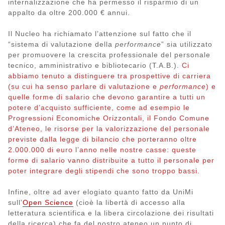
internalizzazione che ha permesso il risparmio di un
appalto da oltre 200.000 € annui.
Il Nucleo ha richiamato l’attenzione sul fatto che il
“sistema di valutazione della
performance
” sia utilizzato
per promuovere la crescita professionale del personale
tecnico, amministrativo e bibliotecario (T.A.B.).
Ci
abbiamo tenuto a distinguere tra prospettive di carriera
(su cui ha senso parlare di valutazione e
performance
) e
quelle forme di salario che devono garantire a tutti un
potere d’acquisto sufficiente, come ad esempio le
Progressioni Economiche Orizzontali, il Fondo Comune
d’Ateneo, le risorse per la valorizzazione del personale
previste dalla legge di bilancio che porteranno oltre
2.000.000 di euro l’anno nelle nostre casse: queste
forme di salario vanno distribuite a tutto il personale per
poter integrare degli stipendi che sono troppo bassi.
Infine, oltre ad aver elogiato quanto fatto da UniMi
sull’
Open Science
(cioè la libertà di accesso alla
letteratura scientifica e la libera circolazione dei risultati
della ricerca) che fa del nostro ateneo un punto di