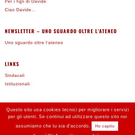
Per i figli di Davide
Ciao Davide…
NEWSLETTER – UNO SGUARDO OLTRE L’ATENEO
Uno sguardo oltre l’ateneo
LINKS
Sindacali
Istituzionali
INFORMAZIONI
Questo sito usa cookies tecnici per migliorare i servizi
per gli utenti. Se continui ad utilizzare questo sito noi
Contattaci
Iscriviti alla FLC
assumiamo che tu sia d'accordo.
Ho capito