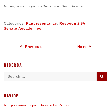
Vi ringraziamo per l’attenzione. Buon lavoro.
Categories:
Rappresentanze
,
Resoconti SA
,
Senato Accademico
Navigazione
:
:
Previous
Next
articoli
RICERCA
Search
SE
for:
DAVIDE
Ringraziamenti per Davide Lo Prinzi