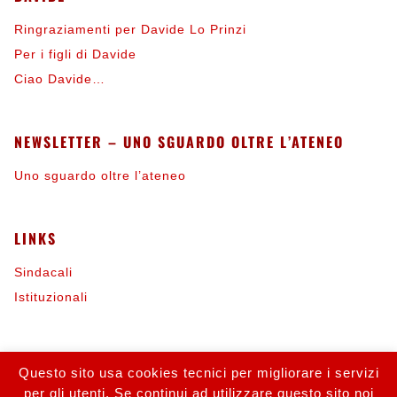
Ringraziamenti per Davide Lo Prinzi
Per i figli di Davide
Ciao Davide…
NEWSLETTER – UNO SGUARDO OLTRE L’ATENEO
Uno sguardo oltre l’ateneo
LINKS
Sindacali
Istituzionali
INFORMAZIONI
Questo sito usa cookies tecnici per migliorare i servizi
per gli utenti. Se continui ad utilizzare questo sito noi
Contattaci