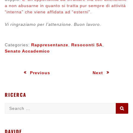
a non abusarne in quanto si tratta pur sempre di attività
“interna” che viene affidata ad “esterni”.
Vi ringraziamo per l’attenzione. Buon lavoro.
Categories:
Rappresentanze
,
Resoconti SA
,
Senato Accademico
Navigazione
:
:
Previous
Next
articoli
RICERCA
Search
SE
for:
DAVIDE