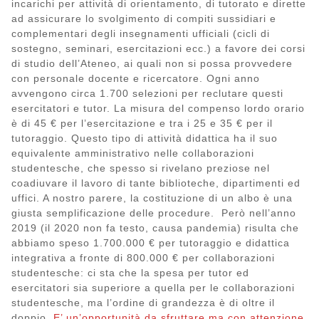
incarichi per attività di orientamento, di tutorato e dirette
ad assicurare lo svolgimento di compiti sussidiari e
complementari degli insegnamenti ufficiali (cicli di
sostegno, seminari, esercitazioni ecc.) a favore dei corsi
di studio dell’Ateneo, ai quali non si possa provvedere
con personale docente e ricercatore. Ogni anno
avvengono circa 1.700 selezioni per reclutare questi
esercitatori e tutor. La misura del compenso lordo orario
è di 45 € per l’esercitazione e tra i 25 e 35 € per il
tutoraggio. Questo tipo di attività didattica ha il suo
equivalente amministrativo nelle collaborazioni
studentesche, che spesso si rivelano preziose nel
coadiuvare il lavoro di tante biblioteche, dipartimenti ed
uffici. A nostro parere, la costituzione di un albo è una
giusta semplificazione delle procedure. Però nell’anno
2019 (il 2020 non fa testo, causa pandemia) risulta che
abbiamo speso 1.700.000 € per tutoraggio e didattica
integrativa a fronte di 800.000 € per collaborazioni
studentesche: ci sta che la spesa per tutor ed
esercitatori sia superiore a quella per le collaborazioni
studentesche, ma l’ordine di grandezza è di oltre il
doppio.
E’ un’opportunità da sfruttare ma con attenzione