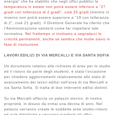
energia” che ha stabilito che negli uffici pubblici
la
temperatura in estate non potrà essere inferiore a “27
gradi con tolleranza di 2 gradi”, cioè 25 gradi
(mentre in
inverno non potrà essere superiore a “19 con tolleranza
di 2”, cioè 21 gradi). Il Direttore Generale ha riferito che
l’Amministrazione valuterà come far rispettare tale
normativa.
Nel frattempo vi invitiamo a segnalarci le
criticità permanenti, anche se sembra che molte siano in
fase di risoluzione.
LAVORI EDILIZI DI VIA MERCALLI E VIA SANTA SOFIA
Un documento relativo alla richiesta di aree per lo studio
ed il ristoro da parte degli studenti, è stata l’occasione
per chiedere aggiornamenti relativamente allo stato di
avanzamento dei lavori edilizi nell’area di via Mercalli e
via Santa Sofia. Si tratta di due interventi edilizi distinti.
Su via Mercalli affaccia un palazzo storico, di nostra
proprietà, in disuso da ormai una decina di anni. Nel
palazzo verranno create le suddette aree studio-ristoro
ed aule didattiche e verranno trasferiti gli uffici