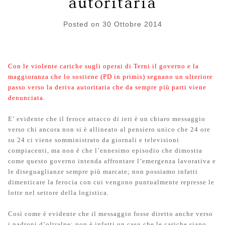
autoritaria
Posted on
30 Ottobre 2014
Con le violente cariche sugli operai di Terni il governo e la
maggioranza che lo sostiene (PD in primis) segnano un ulteriore
passo verso la deriva autoritaria che da sempre più parti viene
denunciata.
E’ evidente che il feroce attacco di ieri è un chiaro messaggio
verso chi ancora non si è allineato al pensiero unico che 24 ore
su 24 ci viene somministrato da giornali e televisioni
compiacenti, ma non è che l’ennesimo episodio che dimostra
come questo governo intenda affrontare l’emergenza lavorativa e
le diseguaglianze sempre più marcate; non possiamo infatti
dimenticare la ferocia con cui vengono puntualmente represse le
lotte nel settore della logistica.
Così come è evidente che il messaggio fosse diretto anche verso
i padroni d’oltralpe: non è infatti un caso che le cariche siano