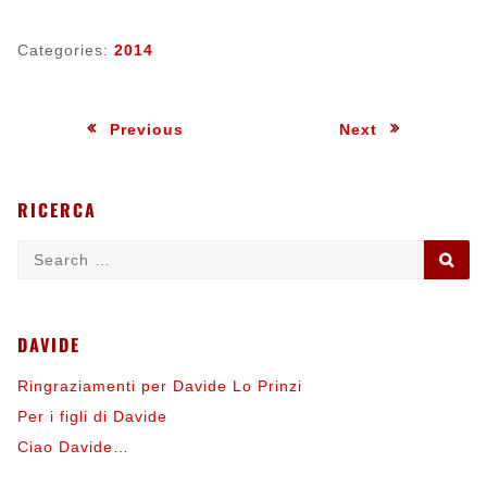
Categories:
2014
Navigazione
:
:
Previous
Next
articoli
RICERCA
Search
SE
for:
DAVIDE
Ringraziamenti per Davide Lo Prinzi
Per i figli di Davide
Ciao Davide…